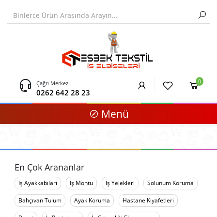
0
Çağrı Merkezi
0262 642 28 23
Menü
En Çok Arananlar
İş Ayakkabıları
İş Montu
İş Yelekleri
Solunum Koruma
Bahçıvan Tulum
Ayak Koruma
Hastane Kıyafetleri