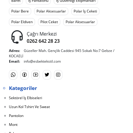
Baret
İş Pantalonu
İş Güvenliği Ekipmanları
Polar Bere
Polar Aksesuarlar
Polar İş Ceketi
Polar Eldiven
Pilot Ceket
Polar Aksesuarlar
Çağrı Merkezi
0262 642 28 23
Adres:
Güzeller Mah. Gençlik Caddesi 945 Sokak No:7 Gebze /
KOCAELİ
Email:
info@esbektekstil.com
Kategoriler
Sektörel İş Elbiseleri
Uzun Kol Tshirt Ve Sweat
Pantolon
Mont