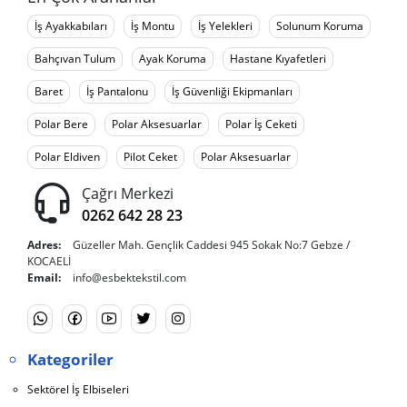
İş Ayakkabıları
İş Montu
İş Yelekleri
Solunum Koruma
Bahçıvan Tulum
Ayak Koruma
Hastane Kıyafetleri
Baret
İş Pantalonu
İş Güvenliği Ekipmanları
Polar Bere
Polar Aksesuarlar
Polar İş Ceketi
Polar Eldiven
Pilot Ceket
Polar Aksesuarlar
Çağrı Merkezi
0262 642 28 23
Adres:
Güzeller Mah. Gençlik Caddesi 945 Sokak No:7 Gebze /
KOCAELİ
Email:
info@esbektekstil.com
Kategoriler
Sektörel İş Elbiseleri