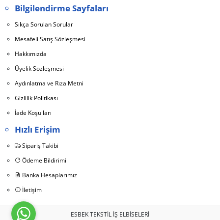
Bilgilendirme Sayfaları
Sıkça Sorulan Sorular
Mesafeli Satış Sözleşmesi
Hakkımızda
Üyelik Sözleşmesi
Aydınlatma ve Rıza Metni
Gizlilik Politikası
İade Koşulları
Hızlı Erişim
Sipariş Takibi
Ödeme Bildirimi
Banka Hesaplarımız
İletişim
ESBEK TEKSTİL İŞ ELBİSELERİ