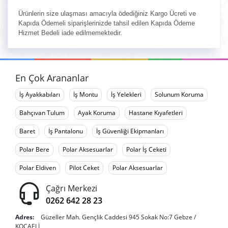
Ürünlerin size ulaşması amacıyla ödediğiniz Kargo Ücreti ve
Kapıda Ödemeli siparişlerinizde tahsil edilen Kapıda Ödeme
Hizmet Bedeli iade edilmemektedir.
En Çok Arananlar
İş Ayakkabıları
İş Montu
İş Yelekleri
Solunum Koruma
Bahçıvan Tulum
Ayak Koruma
Hastane Kıyafetleri
Baret
İş Pantalonu
İş Güvenliği Ekipmanları
Polar Bere
Polar Aksesuarlar
Polar İş Ceketi
Polar Eldiven
Pilot Ceket
Polar Aksesuarlar
Çağrı Merkezi
0262 642 28 23
Adres:
Güzeller Mah. Gençlik Caddesi 945 Sokak No:7 Gebze /
KOCAELİ