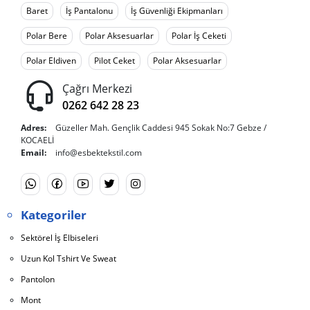
Baret
İş Pantalonu
İş Güvenliği Ekipmanları
Polar Bere
Polar Aksesuarlar
Polar İş Ceketi
Polar Eldiven
Pilot Ceket
Polar Aksesuarlar
Çağrı Merkezi
0262 642 28 23
Adres:
Güzeller Mah. Gençlik Caddesi 945 Sokak No:7 Gebze /
KOCAELİ
Email:
info@esbektekstil.com
Kategoriler
Sektörel İş Elbiseleri
Uzun Kol Tshirt Ve Sweat
Pantolon
Mont