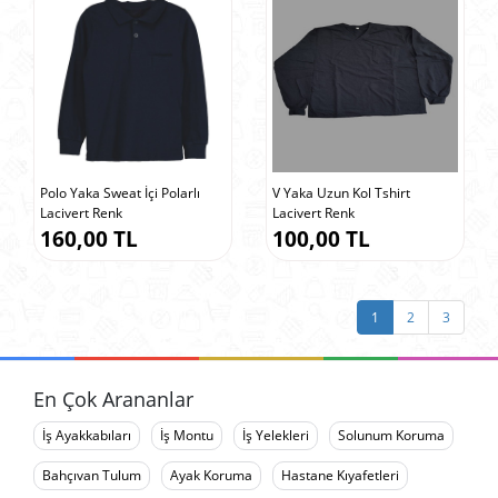
Polo Yaka Sweat İçi Polarlı
V Yaka Uzun Kol Tshirt
Lacivert Renk
Lacivert Renk
160,00 TL
100,00 TL
1
2
3
En Çok Arananlar
İş Ayakkabıları
İş Montu
İş Yelekleri
Solunum Koruma
Bahçıvan Tulum
Ayak Koruma
Hastane Kıyafetleri