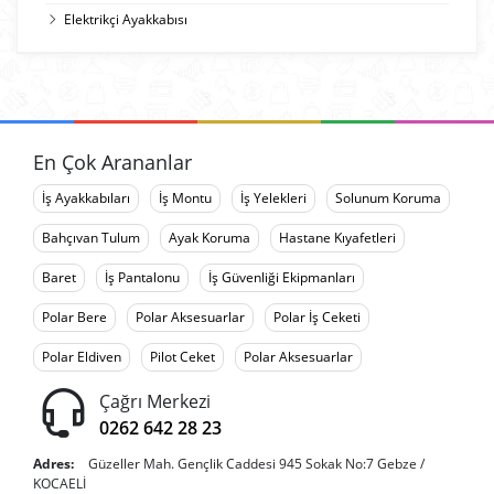
Elektrikçi Ayakkabısı
En Çok Arananlar
İş Ayakkabıları
İş Montu
İş Yelekleri
Solunum Koruma
Bahçıvan Tulum
Ayak Koruma
Hastane Kıyafetleri
Baret
İş Pantalonu
İş Güvenliği Ekipmanları
Polar Bere
Polar Aksesuarlar
Polar İş Ceketi
Polar Eldiven
Pilot Ceket
Polar Aksesuarlar
Çağrı Merkezi
0262 642 28 23
Adres:
Güzeller Mah. Gençlik Caddesi 945 Sokak No:7 Gebze /
KOCAELİ