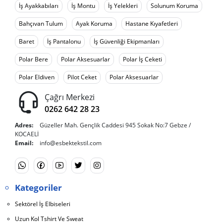
İş Ayakkabıları
İş Montu
İş Yelekleri
Solunum Koruma
Bahçıvan Tulum
Ayak Koruma
Hastane Kıyafetleri
Baret
İş Pantalonu
İş Güvenliği Ekipmanları
Polar Bere
Polar Aksesuarlar
Polar İş Ceketi
Polar Eldiven
Pilot Ceket
Polar Aksesuarlar
Çağrı Merkezi
0262 642 28 23
Adres:
Güzeller Mah. Gençlik Caddesi 945 Sokak No:7 Gebze /
KOCAELİ
Email:
info@esbektekstil.com
Kategoriler
Sektörel İş Elbiseleri
Uzun Kol Tshirt Ve Sweat