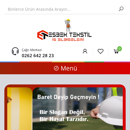
0
Çağrı Merkezi
0262 642 28 23
Menü