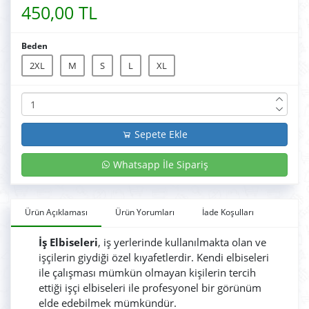
450,00 TL
Beden
2XL
M
S
L
XL
Sepete Ekle
Whatsapp İle Sipariş
Ürün Açıklaması
Ürün Yorumları
İade Koşulları
İş Elbiseleri
, iş yerlerinde kullanılmakta olan ve
işçilerin giydiği özel kıyafetlerdir. Kendi elbiseleri
ile çalışması mümkün olmayan kişilerin tercih
ettiği işçi elbiseleri ile profesyonel bir görünüm
elde edebilmek mümkündür.