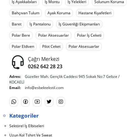
İş Ayakkabıları
İş Montu
İş Yelekleri
Solunum Koruma
Bahçıvan Tulum
Ayak Koruma
Hastane Kıyafetleri
Baret
İş Pantalonu
İş Güvenliği Ekipmanları
Polar Bere
Polar Aksesuarlar
Polar İş Ceketi
Polar Eldiven
Pilot Ceket
Polar Aksesuarlar
Çağrı Merkezi
0262 642 28 23
Adres:
Güzeller Mah. Gençlik Caddesi 945 Sokak No:7 Gebze /
KOCAELİ
Email:
info@esbektekstil.com
Kategoriler
Sektörel İş Elbiseleri
Uzun Kol Tshirt Ve Sweat