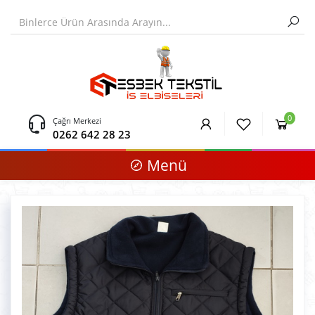
0
Çağrı Merkezi
0262 642 28 23
Menü